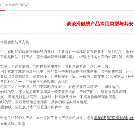
COMPANY NEWS
谈谈滑触线产品常用类型与其安
品常用类型与其安装
合中，有时我们能看到滑触线的身影，主要是在一些移动装置设备中。这就说明，滑触
且它也是网站主打产品，那小编就花些时间和精力，继续进行这方面的知识讲解，希望
类繁多，不过主要的，同时也是使用多的，其具体是有以下这几种，为：
可用于有灰尘或是潮湿环境中，并配套一些密封保护措施来使用。其中的集电器，运行
主要优点是结构简单、安装简便，且使用安全可靠。一般的，是在电流
100安培以下场
是常用种类之一，可根据不同极数来组合运用。
其电流可达几千安培，可用于高电流设备中。在恶劣或高温环境中，同样适用。
滑触线的话，那么是必须要掌握其一些安装要点的，所以下面，小编就来简单说明。
安装前，要确定好悬挂间距。连接时，拧紧接头螺丝，不能有松动等现象问题。
滑触线的话，应尽量缩短悬吊距离，具体的根据实际来确定。
器与滑触线，应注意其水平或垂直方向保持一致。
滑触线
管式滑触线
扁
感谢您关注我们的产品，本公司除了有此产品介绍以外，还有
,
,
迎来电咨询。谢谢！！