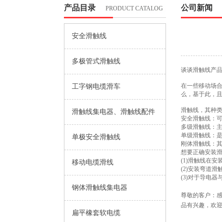
产品目录
公司新闻
PRODUCT CATALOG
安全滑触线
多极管式滑触线
谈谈滑触线产
在一些移动场
工字钢电缆滑车
么，基于此，
滑触线，其种
滑触线集电器、滑触线配件
安全滑触线：
多级滑触线：
单级滑触线：
单极安全滑触线
刚体滑触线：
想要正确安装
(1)滑触线在
移动电缆滑线
(2)安装弯道
(3)对于导电
钢体滑触线集电器
尊敬的客户：
品有兴趣，欢
扁平橡套软电缆