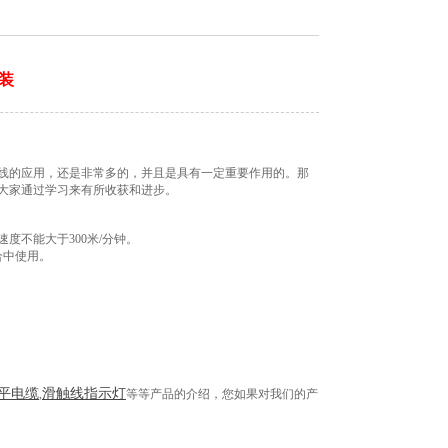
装
线的应用，还是非常多的，并且是具有一定重要作用的。那
大家通过学习来有所收获和进步。
速度不能大于
300米/分钟。
合中使用。
平电缆
滑触线指示灯
,
等等产品的介绍，您如果对我们的产