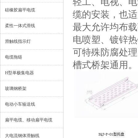
轻工、电视、电
硅橡胶扁平电缆
缆的安装，也适
最大允许均布载
柔性一体式滑线
电喷塑、镀锌热
滑触线指示灯
可特殊防腐处理
电缆拖链
槽式桥架通用。
H型单极集电器
玻璃钢桥架
电动小车输送线
扁平电缆、移动扁平电缆
大电流钢体滑触线