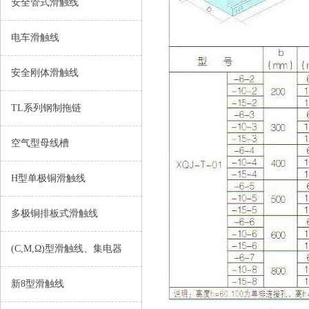
安全管式滑触线
电车滑触线
安全刚体滑触线
TL系列钢制拖链
空气型母线槽
H型单极铜滑触线
多极铜排板式滑触线
(C,M,Ω)型滑触线、集电器
新8型滑触线