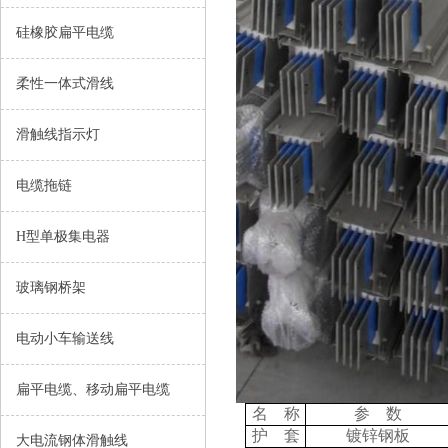
硅橡胶扁平电缆
柔性一体式滑线
滑触线指示灯
电缆拖链
H型单极集电器
玻璃钢桥架
电动小车输送线
扁平电缆、移动扁平电缆
名 称
参 数
护 套
镀锌钢板
大电流钢体滑触线