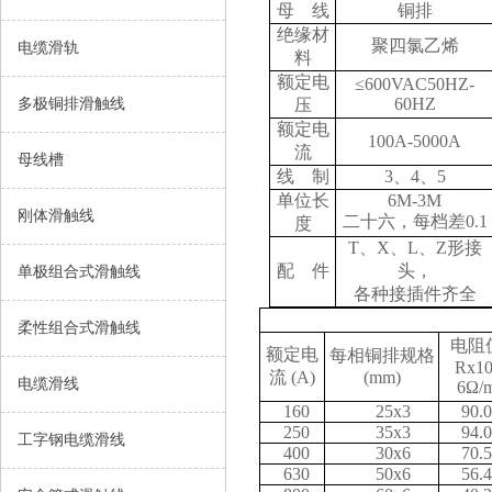
母 线
铜排
绝缘材
聚四氯乙烯
电缆滑轨
料
额定电
≤600VAC50HZ-
60HZ
多极铜排滑触线
压
额定电
100A-5000A
流
母线槽
线 制
3
、4、5
单位长
6M-3M
刚体滑触线
二十六，每档差0.1
度
T
、X、L、Z形接
配 件
头，
单极组合式滑触线
各种接插件齐全
柔性组合式滑触线
电阻
额定电
每相铜排规格
Rx10
流 (A)
(mm)
电缆滑线
6Ω/
160
25x3
90.0
250
35x3
94.0
工字钢电缆滑线
400
30x6
70.5
630
50x6
56.4