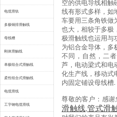
空的供电导线相触
线有形式多样，如
电缆滑轨
车要用三条角铁做
多极铜排滑触线
也大，相较于多极
极滑触线也运用与
母线槽
为铝合金导体，多
刚体滑触线
不同，自然，二者
芦，电动梁式和电
单极组合式滑触线
化生产线，移动式
柔性组合式滑触线
内固定铺设母线槽.
电缆滑线
尊敬的客户：感谢
工字钢电缆滑线
滑触线
管式滑
,