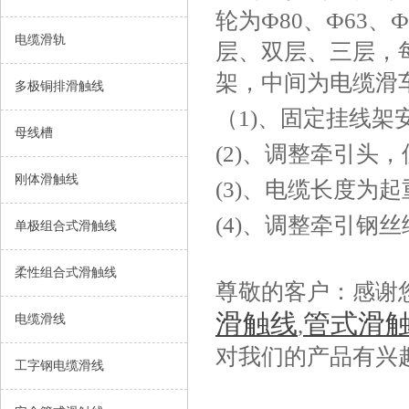
轮为Ф80、Ф63、
电缆滑轨
层、双层、三层，
架，中间为电缆滑
多极铜排滑触线
（
1)、固定挂线
母线槽
(2)、调整牵引
刚体滑触线
(3)、电缆长度为起
(4)、调整牵引
单极组合式滑触线
柔性组合式滑触线
尊敬的客户：感谢
滑触线
管式滑
电缆滑线
,
对我们的产品有兴
工字钢电缆滑线