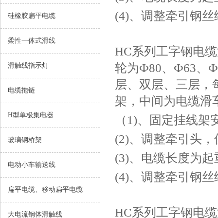
(4)、调整牵引钢
硅橡胶扁平电缆
柔性一体式滑线
HC系列工字钢电
轮为Ф80、Ф63、
滑触线指示灯
层、双层、三层，
电缆拖链
架，中间为电缆滑
H型单极集电器
（
1)、固定挂线
(2)、调整牵引
玻璃钢桥架
(3)、电缆长度为起
电动小车输送线
(4)、调整牵引钢
扁平电缆、移动扁平电缆
HC系列工字钢电
大电流钢体滑触线