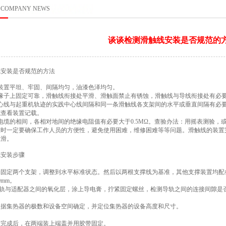
COMPANY NEWS
谈谈检测滑触线安装是否规范的
线安装是否规范的方法
装置平坦、牢固、间隔均匀，油漆色泽均匀。
绝缘子上固定可靠，滑触线衔接处平滑、滑触面禁止有锈蚀，滑触线与导线衔接处有必
心线与起重机轨迹的实践中心线间隔和同一条滑触线各支架间的水平或垂直间隔有必要坚持一
或查看装置记载。
电缆的相间，各相对地间的绝缘电阻值有必要大于0.5MΩ。查验办法：用摇表测验，
置时一定要确保工作人员的方便性，避免使用困难，维修困难等等问题。滑触线的装置
润滑。
线安装步骤
端固定两个支架，调整到水平标准状态。然后以两根支撑线为基准，其他支撑装置均配
0mm。
导轨与适配器之间的氧化层，涂上导电膏，拧紧固定螺丝，检测导轨之间的连接间隙是
根据集热器的极数和设备空间确定，并定位集热器的设备高度和尺寸。
置完成后，在两端装上端盖并用胶带固定。