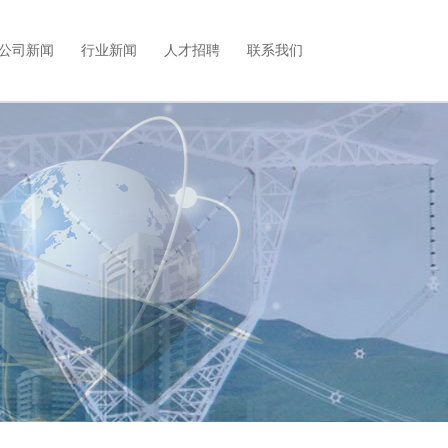
公司新闻
行业新闻
人才招聘
联系我们